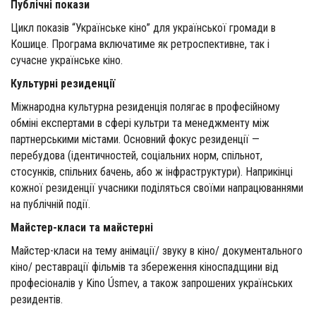
Публічні покази
Цикл показів “Українське кіно” для української громади в
Кошице. Програма включатиме як ретроспективне, так і
сучасне українське кіно.
Культурні резиденції
Міжнародна культурна резиденція полягає в професійному
обміні експертами в сфері культри та менеджменту між
партнерськими містами. Основний фокус резиденції —
перебудова (ідентичностей, соціальних норм, спільнот,
стосунків, спільних бачень, або ж інфраструктури). Наприкінці
кожної резиденції учасники поділяться своїми напрацюваннями
на публічній події.
Майстер-класи та майстерні
Майстер-класи на тему анімації/ звуку в кіно/ документального
кіно/ реставрації фільмів та збереження кіноспадщини від
професіоналів у Kino Úsmev, а також запрошених українських
резидентів.