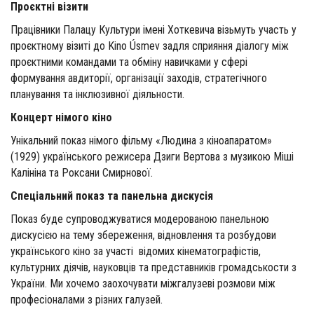
Проєктні візити
Працівники Палацу Культури імені Хоткевича візьмуть участь у
проєктному візиті до Kino Úsmev задля сприяння діалогу між
проєктними командами та обміну навичками у сфері
формування авдиторії, організації заходів, стратегічного
планування та інклюзивної діяльности.
Концерт німого кіно
Унікальний показ німого фільму «Людина з кіноапаратом»
(1929) українського режисера Дзиги Вертова з музикою Міші
Калініна та Роксани Смирнової.
Спеціальний показ та панельна дискусія
Показ буде супроводжуватися модерованою панельною
дискусією на тему збереження, відновлення та розбудови
українського кіно за участі відомих кінематографістів,
культурних діячів, науковців та представників громадськости з
України. Ми хочемо заохочувати міжгалузеві розмови між
професіоналами з різних галузей.