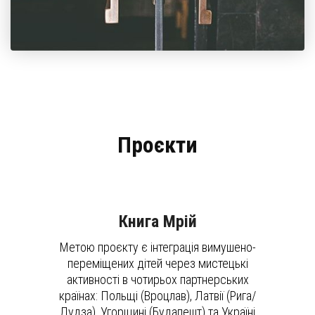
Проєкти
Книга Мрій
Метою проєкту є інтеграція вимушено-
переміщених дітей через мистецькі
активності в чотирьох партнерських
країнах: Польщі (Вроцлав), Латвії (Рига/
Лудза), Угорщині (Будапешт) та Україні