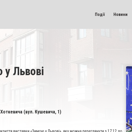
Події
Новини
 у Львові
 Хоткевича (вул. Кушевича, 1)
дкриття виставки «Зимою у Львові», яку можна переглянути з 17.12 до