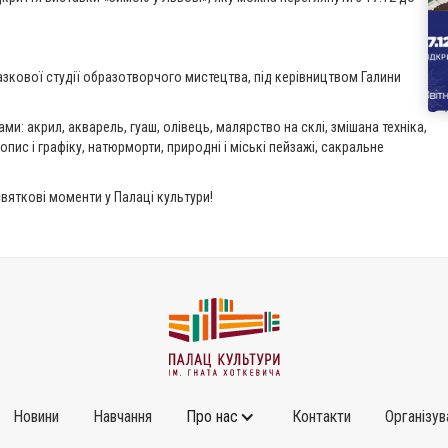
зкової студії образотворчого мистецтва, під керівництвом Галини
ми: акрил, акварель, гуаш, олівець, малярство на склі, змішана техніка,
пис і графіку, натюрморти, природні і міські пейзажі, сакральне
святкові моменти у Палаці культури!
Новини
Навчання
Про нас
Контакти
Організув