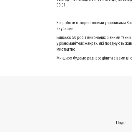
09.01
Всі роботи створені юними учасниками Зра
Якубишин
Близько 50 робіт виконаних різними техніка
у різноманітних жанрах, які поєднують живо
мистецтво.
Ми щиро будемо раді розділити з вами ці 
Події