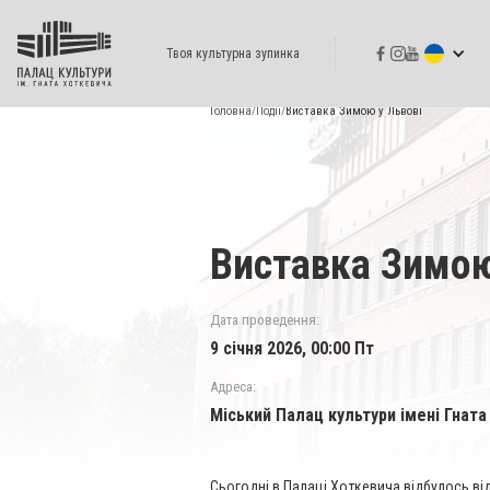
Твоя культурна зупинка
Головна
/
Події
/
Виставка Зимою у Львові
Виставка Зимою
Дата проведення:
9 січня 2026, 00:00 Пт
Адреса:
Міський Палац культури імені Гната
Сьогодні в Палаці Хоткевича відбулось ві