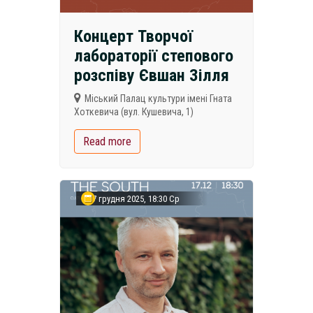
Концерт Творчої
лабораторії степового
розспіву Євшан Зілля
Міський Палац культури імені Гната
Хоткевича (вул. Кушевича, 1)
Read more
17 грудня 2025, 18:30 Ср