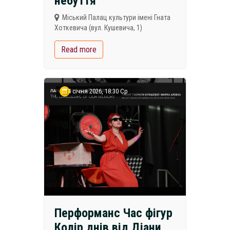
небуття
Міський Палац культури імені Гната
Хоткевича (вул. Кушевича, 1)
Read more
14 січня 2026, 18:30 Ср
Перформанс Час фігур
Колір днів від Діани